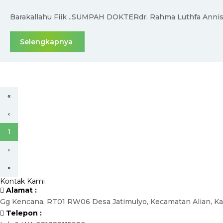
Barakallahu Fiik ..SUMPAH DOKTERdr. Rahma Luthfa Annisa
Selengkapnya
«
‹
1
›
»
Kontak Kami
Alamat :
Gg Kencana, RT01 RW06 Desa Jatimulyo, Kecamatan Alian, 
Telepon :