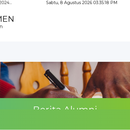
024...
Sabtu, 8 Agustus 2026 03:35:19 PM
..
mah Anak Tahun 202...
MEN
...
 Kebumen...
an
Berita Alumni