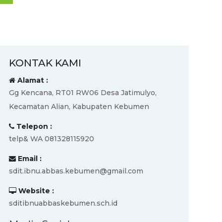
KONTAK KAMI
Alamat :
Gg Kencana, RT01 RW06 Desa Jatimulyo,
Kecamatan Alian, Kabupaten Kebumen
Telepon :
telp& WA 081328115920
Email :
sdit.ibnu.abbas.kebumen@gmail.com
Website :
sditibnuabbaskebumen.sch.id