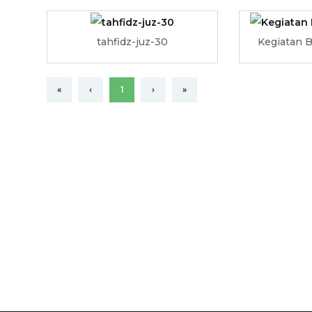
tahfidz-juz-30
Kegiatan B
«
‹
1
›
»