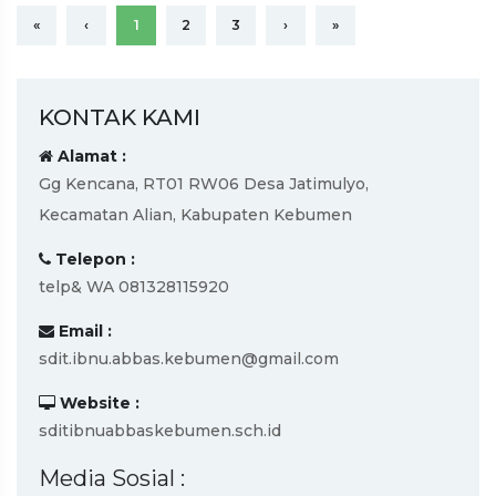
«
‹
1
2
3
›
»
KONTAK KAMI
Alamat :
Gg Kencana, RT01 RW06 Desa Jatimulyo,
Kecamatan Alian, Kabupaten Kebumen
Telepon :
telp& WA 081328115920
Email :
sdit.ibnu.abbas.kebumen@gmail.com
Website :
sditibnuabbaskebumen.sch.id
Media Sosial :