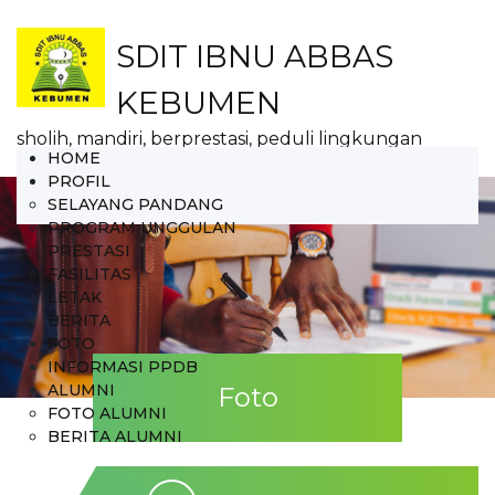
SDIT IBNU ABBAS
KEBUMEN
sholih, mandiri, berprestasi, peduli lingkungan
HOME
PROFIL
SELAYANG PANDANG
PROGRAM UNGGULAN
PRESTASI
FASILITAS
LETAK
BERITA
FOTO
INFORMASI PPDB
ALUMNI
Foto
FOTO ALUMNI
BERITA ALUMNI