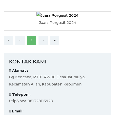
Juara Porgusit 2024
«
‹
1
›
»
KONTAK KAMI
Alamat :
Gg Kencana, RT01 RW06 Desa Jatimulyo,
Kecamatan Alian, Kabupaten Kebumen
Telepon :
telp& WA 081328115920
Email :