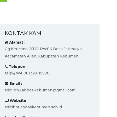
KONTAK KAMI
Alamat :
Gg Kencana, RT01 RW06 Desa Jatimulyo,
Kecamatan Alian, Kabupaten Kebumen
Telepon :
telp& WA 081328115920
N
Email :
sdit.ibnu.abbas.kebumen@gmail.com
Website :
sditibnuabbaskebumen.sch.id